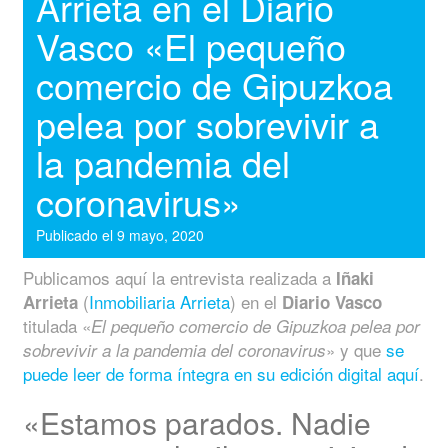
Arrieta en el Diario
Vasco «El pequeño
comercio de Gipuzkoa
pelea por sobrevivir a
la pandemia del
coronavirus»
Publicado el
9 mayo, 2020
Publicamos aquí la entrevista realizada a
Iñaki
(
Inmobiliaria Arrieta
) en el
Arrieta
Diario Vasco
titulada «
El pequeño comercio de Gipuzkoa pelea por
» y que
se
sobrevivir a la pandemia del coronavirus
puede leer de forma íntegra en su edición digital aquí
.
«Estamos parados. Nadie