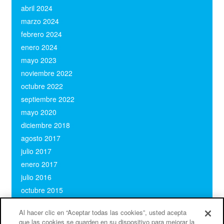
abril 2024
(1)
marzo 2024
(1)
febrero 2024
(1)
enero 2024
(1)
mayo 2023
(1)
noviembre 2022
(2)
octubre 2022
(2)
septiembre 2022
(2)
mayo 2020
(1)
diciembre 2018
(1)
agosto 2017
(1)
julio 2017
(1)
enero 2017
(2)
julio 2016
(2)
octubre 2015
(1)
febrero 2015
(1)
Al hacer clic en “Aceptar todas las cookies”, usted acepta
octubre 2014
(1)
que las cookies se guarden en su dispositivo para mejorar la