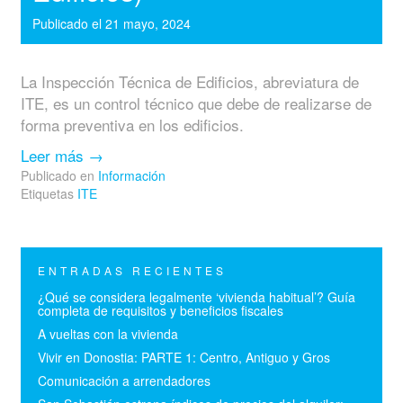
Publicado el
21 mayo, 2024
La Inspección Técnica de Edificios, abreviatura de
ITE, es un control técnico que debe de realizarse de
forma preventiva en los edificios.
Leer más
→
Publicado en
Información
Etiquetas
ITE
ENTRADAS RECIENTES
¿Qué se considera legalmente ‘vivienda habitual’? Guía
completa de requisitos y beneficios fiscales
A vueltas con la vivienda
Vivir en Donostia: PARTE 1: Centro, Antiguo y Gros
Comunicación a arrendadores