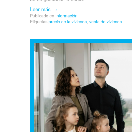
Leer más
→
Publicado en
Información
Etiquetas
precio de la vivienda
,
venta de vivienda