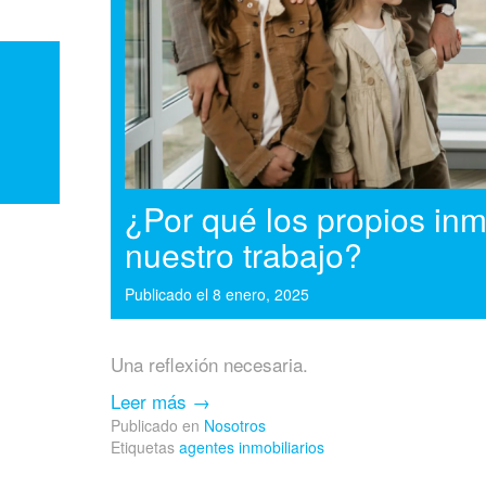
¿Por qué los propios in
nuestro trabajo?
Publicado el
8 enero, 2025
Una reflexión necesaria.
Leer más
→
Publicado en
Nosotros
Etiquetas
agentes inmobiliarios