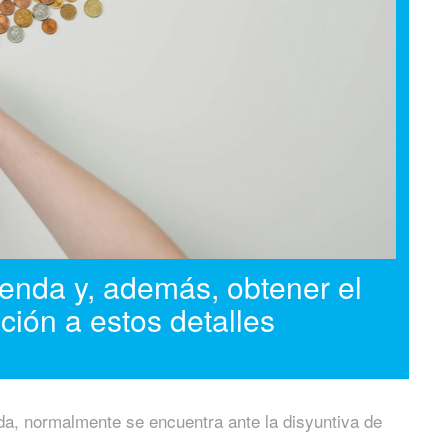
ienda y, además, obtener el
ción a estos detalles
a, normalmente se encuentra ante la disyuntiva de