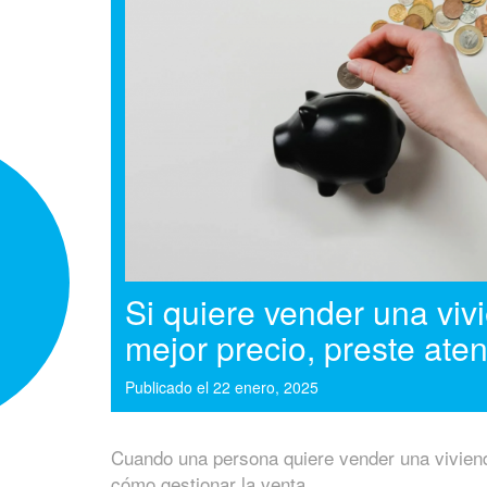
Si quiere vender una viv
mejor precio, preste aten
Publicado el
22 enero, 2025
Cuando una persona quiere vender una viviend
cómo gestionar la venta.